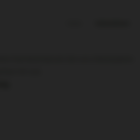
Home
Unternehmen
ine Karrierechancen bei uns interessieren.
chse mit uns.
ung.