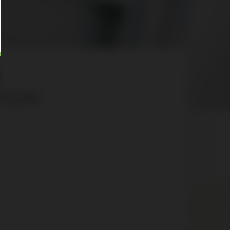
.
richt.