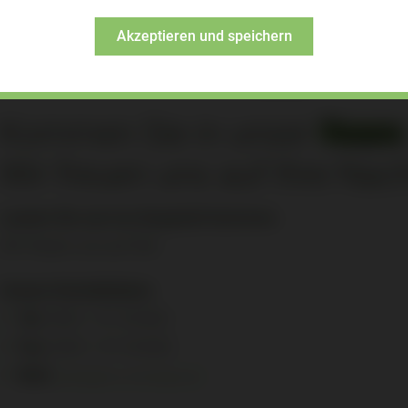
Akzeptieren und speichern
Kommen Sie in unser
Team
Wir freuen uns auf Ihre Nach
Lassen Sie uns ins Gespräch kommen.
Wir freuen uns auf Sie!
Unsere Kontaktdaten
Tel:
0541 / 91 55 823
Fax:
0541 / 91 55 824
Mail:
jobs@rco-energie.de